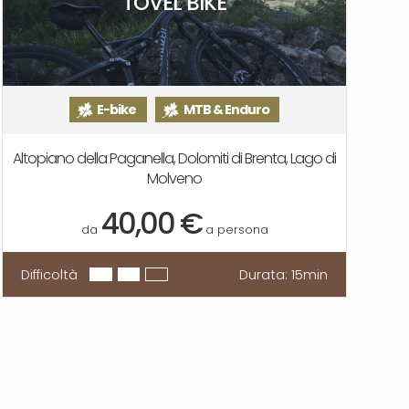
TOVEL BIKE
E-bike
MTB & Enduro
Altopiano della Paganella, Dolomiti di Brenta, Lago di
Molveno
40,00 €
da
a persona
Difficoltà
Durata:
15min