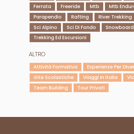
Ferrata
Freeride
Mtb
Mtb Endur
Parapendio
Rafting
River Trekking
Sci Alpino
Sci Di Fondo
Snowboard
Trekking Ed Escursioni
ALTRO
Attività Formativa
Esperienze Per Dive
Gite Scolastiche
Viaggi In Italia
Vi
Team Building
Tour Privati