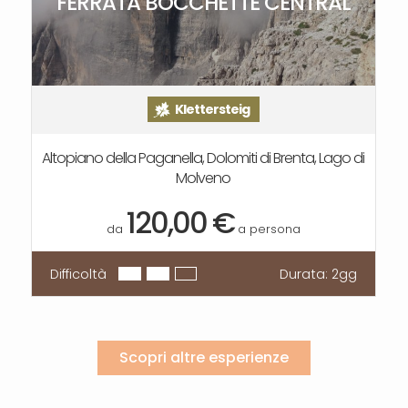
FERRATA BOCCHETTE CENTRAL
Klettersteig
Altopiano della Paganella, Dolomiti di Brenta, Lago di
Molveno
120,00 €
da
a persona
Difficoltà
Durata:
2gg
Scopri altre esperienze