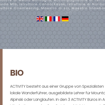
tore di Media Montagna, Accompagnatore di Territ
uida Mtb, Istruttore Canoa/Kayak, Istruttore di Nordi
truttore Orienteering, Maestro di sci, Maestro Snowbo
BIO
ACTIVITY besteht aus einer Gruppe von Spezialisten 
lokale Wanderführer, ausgebildete Lehrer für Mounta
Alpinski oder Langlaufen. In den 3 ACTIVITY Büros in