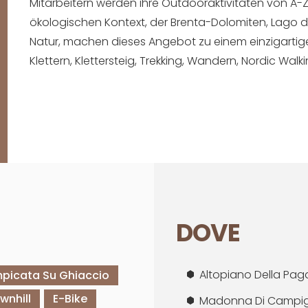
Mitarbeitern werden ihre Outdooraktivitäten von A-Z 
ökologischen Kontext, der Brenta-Dolomiten, Lago d
Natur, machen dieses Angebot zu einem einzigarti
Klettern, Klettersteig, Trekking, Wandern, Nordic Walki
DOVE
Altopiano Della Paga
picata Su Ghiaccio
wnhill
E-Bike
Madonna Di Campigli