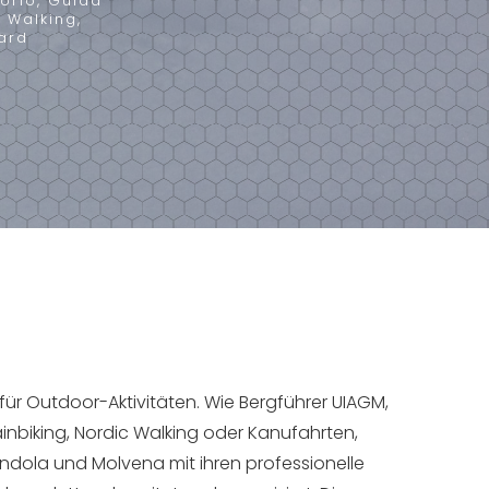
orio, Guida
c Walking,
ard
für Outdoor-Aktivitäten. Wie Bergführer UIAGM,
inbiking, Nordic Walking oder Kanufahrten,
 Andola und Molvena mit ihren professionelle