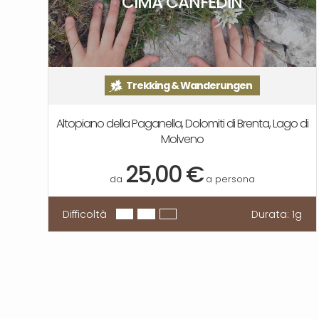
CIMA CANFEDIN
Trekking & Wanderungen
Altopiano della Paganella, Dolomiti di Brenta, Lago di
Molveno
25,00 €
da
a persona
Difficoltà
Durata:
1g