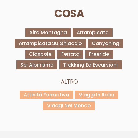
COSA
Alta Montagna
Arrampicata
Arrampicata Su Ghiaccio
Canyoning
Ciaspole
Ferrata
Freeride
Sci Alpinismo
Trekking Ed Escursioni
ALTRO
Attività Formativa
Viaggi In Italia
Viaggi Nel Mondo