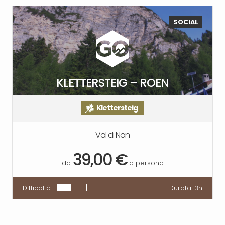
SOCIAL
KLETTERSTEIG – ROEN
Klettersteig
Val di Non
39,00 €
da
a persona
Difficoltà
Durata:
3h