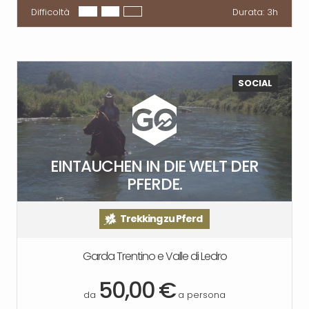
Difficoltà
Durata:
3h
SOCIAL
EINTAUCHEN IN DIE WELT DER
PFERDE.
Trekking zu Pferd
Garda Trentino e Valle di Ledro
50,00 €
da
a persona