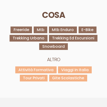
COSA
Freeride
Mtb
Mtb Enduro
E-Bike
Trekking Urbano
Trekking Ed Escursioni
Snowboard
ALTRO
Attività Formativa
Viaggi In Italia
Tour Privati
Gite Scolastiche