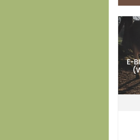
E-B
(