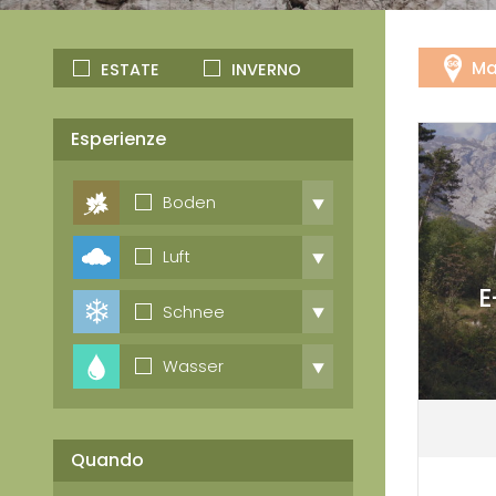
Ma
ESTATE
INVERNO
Esperienze
Boden
Luft
E
Schnee
Wasser
Quando