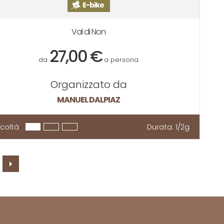
E-bike
Val di Non
27,00 €
da
a persona
Organizzato da
MANUEL DALPIAZ
ficoltà
Durata:
1/2g