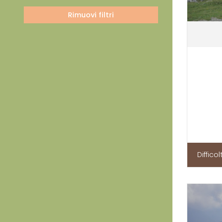
Rimuovi filtri
Difficol