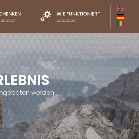
CHENKEN
WIE FUNKTIONIERT
ooutdoor
Gooutdoor
RLEBNIS
o angeboten werden