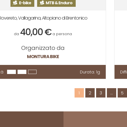
E-bike
MTB & Enduro
Rovereto, Vallagarina, Altopiano di Brentonico
40,00 €
da
a persona
Organizzato da
MONTURA BIKE
tà
Durata:
1g
Dif
1
2
3
…
5