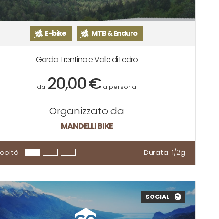
E-bike
MTB & Enduro
Garda Trentino e Valle di Ledro
20,00 €
da
a persona
Organizzato da
MANDELLI BIKE
ficoltà
Durata:
1/2g
SOCIAL
?