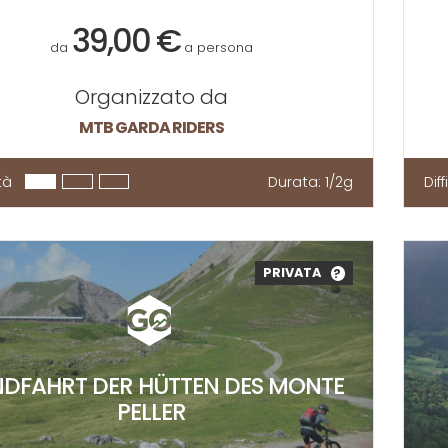
39,00 €
da
a persona
Organizzato da
MTB GARDA RIDERS
tà
Durata:
1/2g
Dif
PRIVATA
?
DFAHRT DER HÜTTEN DES MONTE
PELLER