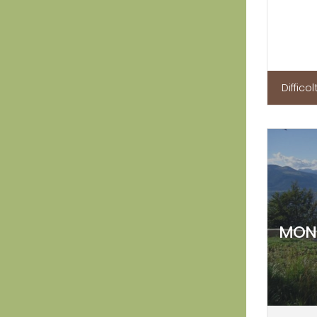
Difficol
MONT