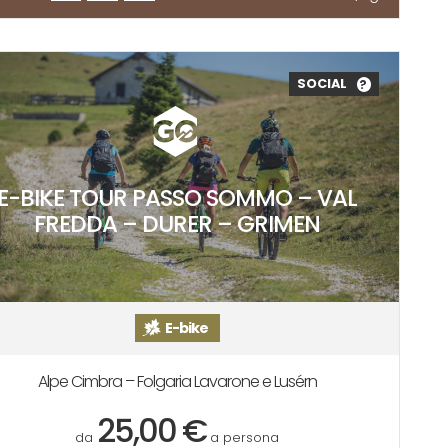
SOCIAL
?
E-BIKE TOUR PASSO SOMMO – VAL
FREDDA – DURER – GRIMEN
E-bike
Alpe Cimbra – Folgaria Lavarone e Lusérn
25,00 €
da
a persona