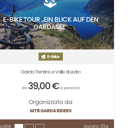
E-BIKE TOUR „EIN BLICK AUF DEN
GARDASEE“
E-bike
Garda Trentino e Valle di Ledro
39,00 €
da
a persona
Organizzato da
MTB GARDA RIDERS
ficoltà
Durata:
1/2g