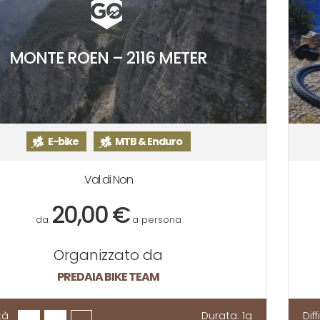
MONTE ROEN – 2116 METER
E-bike
MTB & Enduro
Val di Non
20,00 €
da
a persona
Organizzato da
PREDAIA BIKE TEAM
tà
Durata:
1g
Dif