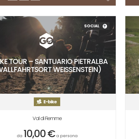
SOCIAL
?
IKE TOUR – SANTUARIO PIETRALBA
WALLFAHRTSORT WEISSENSTEIN)
E-bike
Val di Fiemme
10,00 €
da
a persona