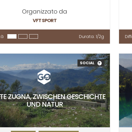
Organizzato da
VFT SPORT
tà
Durata:
1/2g
Dif
SOCIAL
?
E ZUGNA, ZWISCHEN GESCHICHTE
UND NATUR