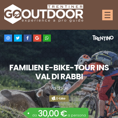
FAMILIEN E-BIKE-TOUR INS
VAL DI RABBI
Val di Sole
E-bike
30,00 €
da
a persona