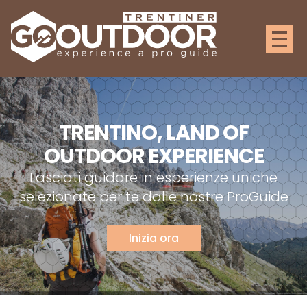
TRENTINO, LAND OF
OUTDOOR EXPERIENCE
Lasciati guidare in esperienze uniche
selezionate per te dalle nostre ProGuide
Inizia ora