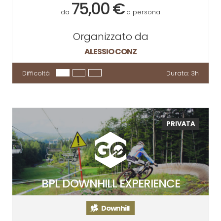
75,00 €
da
a persona
Organizzato da
ALESSIO CONZ
Difficoltà
Durata:
3h
PRIVATA
BPL DOWNHILL EXPERIENCE
Downhill