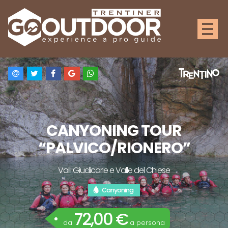
CANYONING TOUR
“PALVICO/RIONERO”
Valli Giudicarie e Valle del Chiese
Canyoning
72,00 €
da
a persona