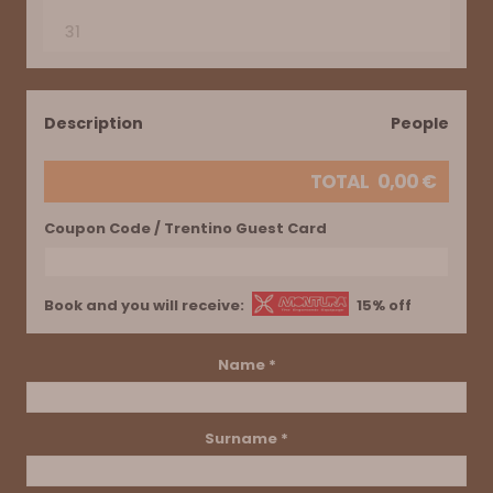
31
Description
People
TOTAL
0,00
€
Coupon Code / Trentino Guest Card
Book and you will receive:
15% off
Name *
Surname *