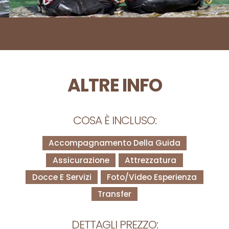
ALTRE INFO
COSA È INCLUSO:
Accompagnamento Della Guida
Assicurazione
Attrezzatura
Docce E Servizi
Foto/Video Esperienza
Transfer
DETTAGLI PREZZO: