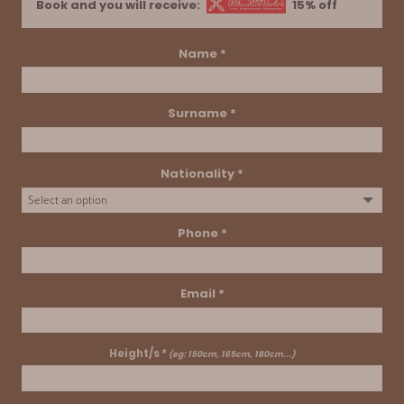
Book and you will receive:
15% off
Name *
Surname *
Nationality *
Phone *
Email *
Height/s *
(eg: 150cm, 165cm, 180cm...)