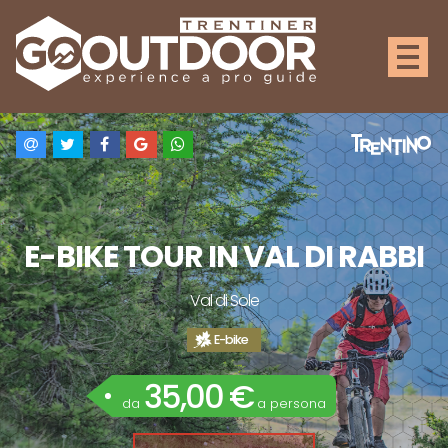
E-BIKE TOUR IN VAL DI RABBI
Val di Sole
E-bike
35,00 €
da
a persona