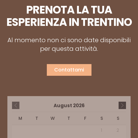
PRENOTA LA TUA
ESPERIENZA IN TRENTINO
Al momento non ci sono date disponibili
per questa attività.
Contattami
August
2026
M
T
W
T
F
S
S
1
2