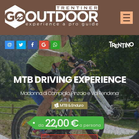
MTB DRIVING EXPERIENCE
Madonna di Campiglio, Pinzolo e Val Rendena
MTB & Enduro
22,00 €
da
a persona