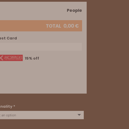
People
TOTAL
0,00
€
est Card
15% off
nality *