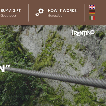
BUY A GIFT
HOW IT WORKS
Gooutdoor
Gooutdoor
N”