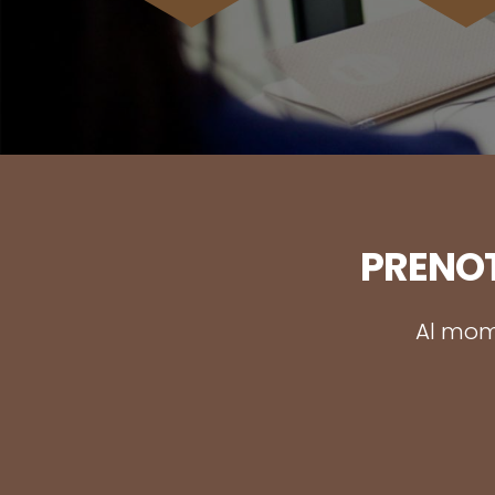
PRENOT
Al mome