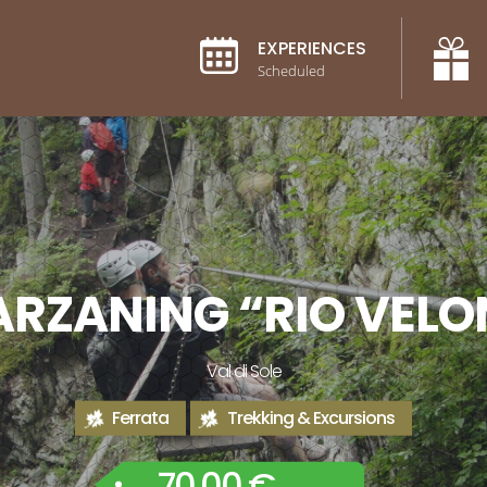
EXPERIENCES
Scheduled
ARZANING “RIO VELO
Val di Sole
Ferrata
Trekking & Excursions
70,00 €