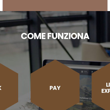
COME FUNZIONA
L
K
PAY
EX