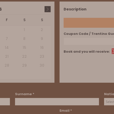
6
Description
F
S
S
1
2
Coupon Code / Trentino Gu
7
8
9
14
15
16
Book and you will receive:
21
22
23
28
29
30
Surname *
Natio
Email *