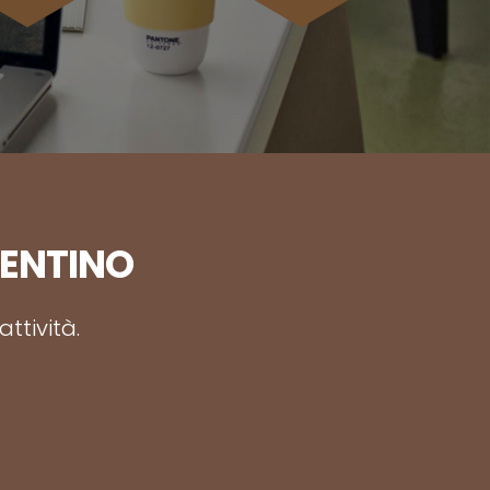
RENTINO
ttività.