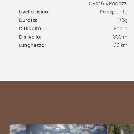
Over 65, Ragazzi
Livello fisico:
Principiante
Durata:
1/2g
Difficoltà:
Facile
Dislivello:
300 m
Lunghezza:
30 km