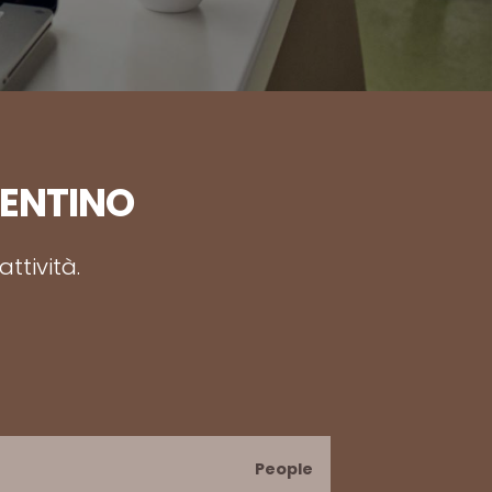
RENTINO
ttività.
People