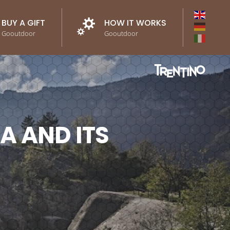
BUY A GIFT
HOW IT WORKS
Gooutdoor
Gooutdoor
A AND ITS