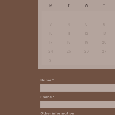
M
T
W
T
3
4
5
6
10
11
12
13
17
18
19
20
24
25
26
27
31
Name *
Phone *
Other information