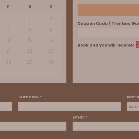
F
S
S
1
2
Coupon Code / Trentino Gu
7
8
9
14
15
16
Book and you will receive:
21
22
23
28
29
30
Surname *
Natio
Email *