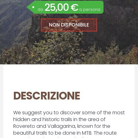
25,00 €
da
a persona
NON DISPONIBILE
DESCRIZIONE
We suggest you to discover some of the most
hidden and historic trails in the area of
Rovereto and Vallagarina, known for the
beautiful trails to be done in MTB. The route