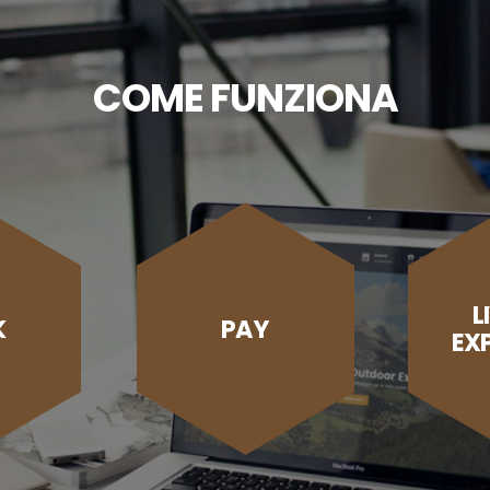
COME FUNZIONA
L
K
PAY
EX