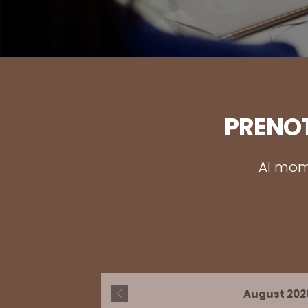
PRENOT
Al mome
August
202