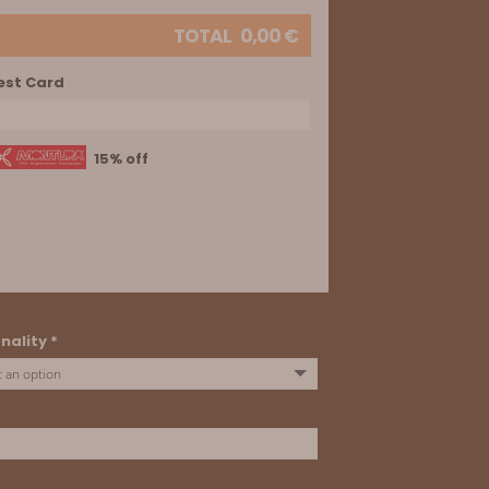
TOTAL
0,00
€
est Card
15% off
nality *