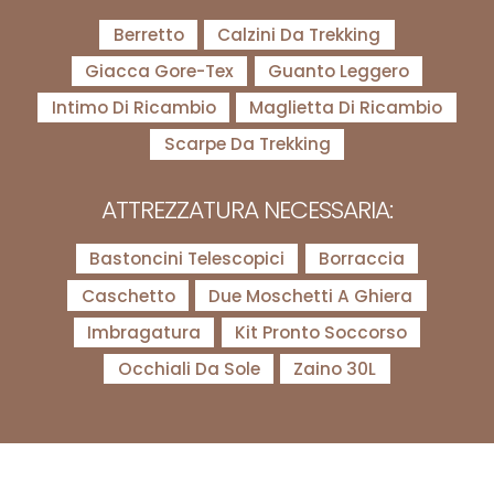
Berretto
Calzini Da Trekking
Giacca Gore-Tex
Guanto Leggero
Intimo Di Ricambio
Maglietta Di Ricambio
Scarpe Da Trekking
ATTREZZATURA NECESSARIA:
Bastoncini Telescopici
Borraccia
Caschetto
Due Moschetti A Ghiera
Imbragatura
Kit Pronto Soccorso
Occhiali Da Sole
Zaino 30L