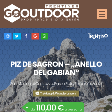
PIZ DE SAGRON – „ANELLO
DEL GABIAN“
San Martino di Castrozza, Passo Rolle, Primiero e Vanoi
Trekking & Wanderungen
110,00 €
da
a persona