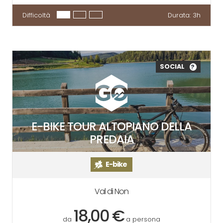
Difficoltà
Durata:
3h
SOCIAL
?
E-BIKE TOUR ALTOPIANO DELLA
PREDAIA
E-bike
Val di Non
18,00 €
da
a persona