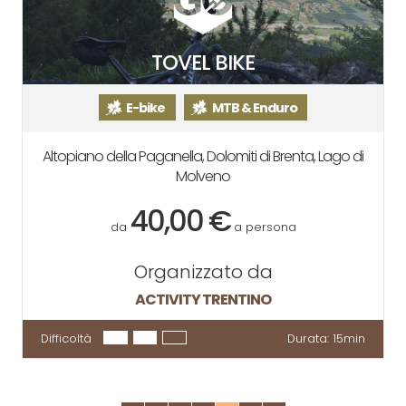
TOVEL BIKE
E-bike
MTB & Enduro
Altopiano della Paganella, Dolomiti di Brenta, Lago di
Molveno
40,00 €
da
a persona
Organizzato da
ACTIVITY TRENTINO
Difficoltà
Durata:
15min