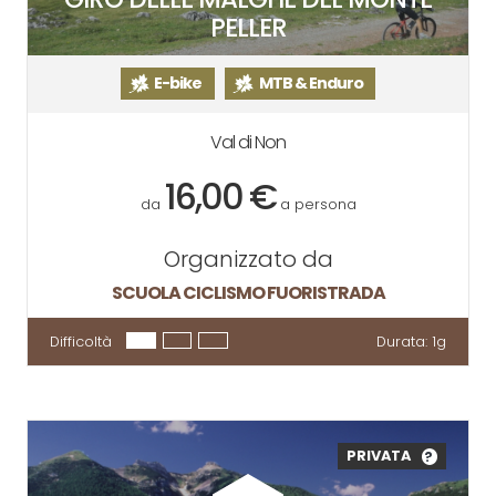
PELLER
E-bike
MTB & Enduro
Val di Non
16,00 €
da
a persona
Organizzato da
SCUOLA CICLISMO FUORISTRADA
Difficoltà
Durata:
1g
PRIVATA
?