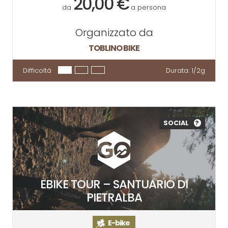
20,00 €
da
a persona
Organizzato da
TOBLINO BIKE
Difficoltà
Durata:
1/2g
SOCIAL
?
EBIKE TOUR – SANTUARIO DI
PIETRALBA
E-bike