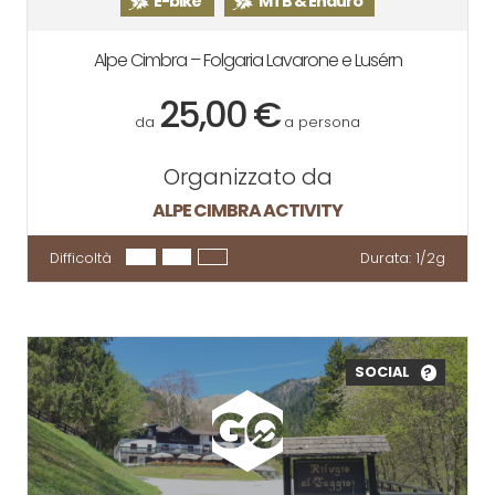
E-bike
MTB & Enduro
Alpe Cimbra – Folgaria Lavarone e Lusérn
25,00 €
da
a persona
Organizzato da
ALPE CIMBRA ACTIVITY
Difficoltà
Durata:
1/2g
SOCIAL
?