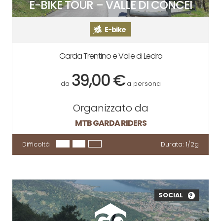
E-BIKE TOUR – VALLE DI CONCEI
E-bike
Garda Trentino e Valle di Ledro
39,00 €
da
a persona
Organizzato da
MTB GARDA RIDERS
Difficoltà
Durata:
1/2g
SOCIAL
?