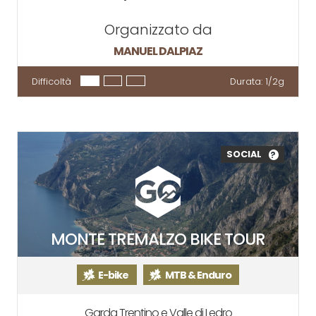
Organizzato da
MANUEL DALPIAZ
Difficoltà
Durata:
1/2g
SOCIAL
?
MONTE TREMALZO BIKE TOUR
E-bike
MTB & Enduro
Garda Trentino e Valle di Ledro