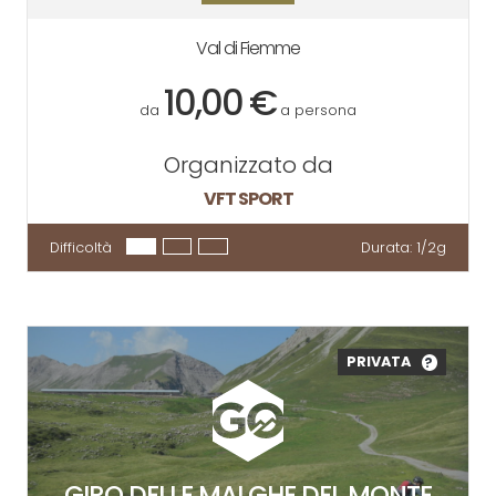
Val di Fiemme
10,00 €
da
a persona
Organizzato da
VFT SPORT
Difficoltà
Durata:
1/2g
PRIVATA
?
GIRO DELLE MALGHE DEL MONTE