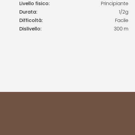
Livello fisico:
Principiante
Durata:
1/2g
Difficoltà:
Facile
Dislivello:
300 m