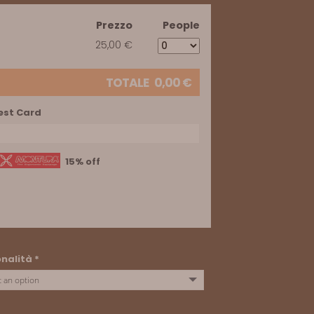
Prezzo
People
25,00 €
TOTALE
0,00
€
est Card
15% off
onalità
*