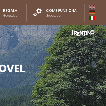
REGALA
COME FUNZIONA
Gooutdoor
Gooutdoor
TOVEL