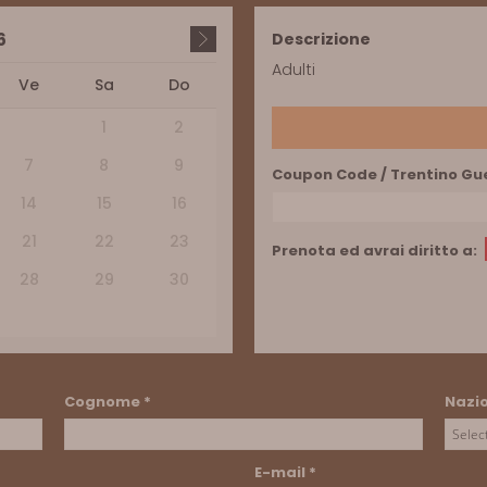
6
Descrizione
Adulti
Ve
Sa
Do
1
2
7
8
9
Coupon Code / Trentino Gu
14
15
16
21
22
23
Prenota ed avrai diritto a:
28
29
30
Cognome
*
Nazi
E-mail
*