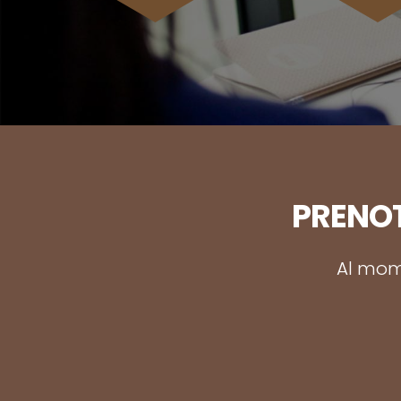
PRENOT
Al mome