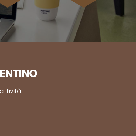
RENTINO
ttività.