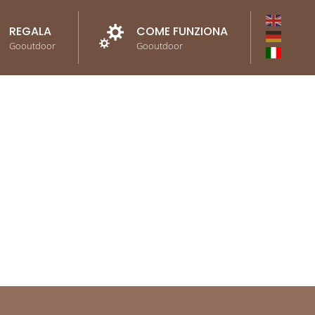
REGALA
COME FUNZIONA
Gooutdoor
Gooutdoor