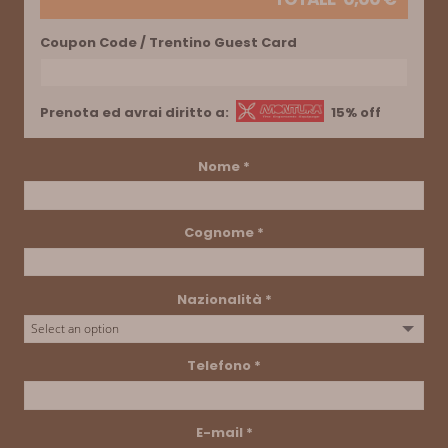
Coupon Code / Trentino Guest Card
Prenota ed avrai diritto a:
15% off
Nome
*
Cognome
*
Nazionalità
*
Telefono
*
E-mail
*