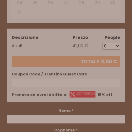
24
25
26
27
28
29
30
31
Descrizione
Prezzo
People
Adulti
42,00 €
TOTALE
0,00
€
Coupon Code / Trentino Guest Card
Prenota ed avrai diritto a:
15% off
Nome
*
Cognome
*