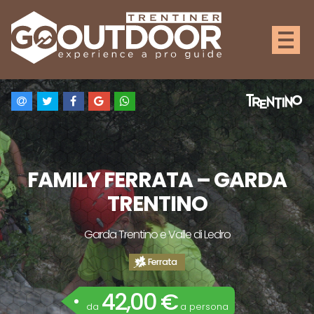
FAMILY FERRATA – GARDA
TRENTINO
Garda Trentino e Valle di Ledro
Ferrata
42,00 €
da
a persona