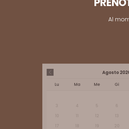
PRENOT
Al mome
Agosto
202
Lu
Ma
Me
Gi
3
4
5
6
10
11
12
13
17
18
19
20