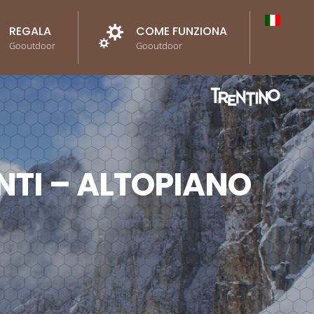
REGALA
COME FUNZIONA
Gooutdoor
Gooutdoor
ANTI – ALTOPIANO