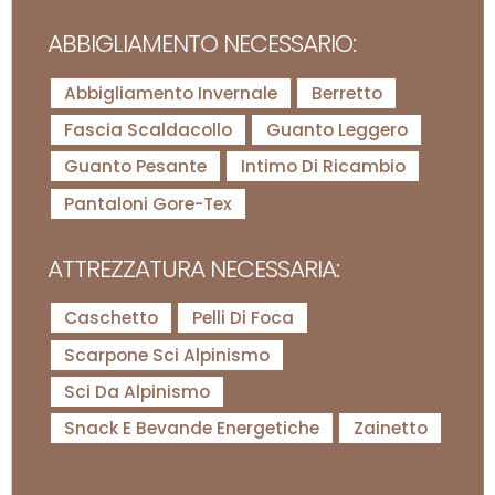
ABBIGLIAMENTO NECESSARIO:
Abbigliamento Invernale
Berretto
Fascia Scaldacollo
Guanto Leggero
Guanto Pesante
Intimo Di Ricambio
Pantaloni Gore-Tex
ATTREZZATURA NECESSARIA:
Caschetto
Pelli Di Foca
Scarpone Sci Alpinismo
Sci Da Alpinismo
Snack E Bevande Energetiche
Zainetto