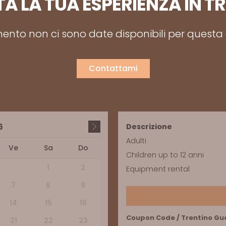
A LA TUA ESPERIENZA IN T
nto non ci sono date disponibili per questa a
Contattami
6
Descrizione
Adulti
Ve
Sa
Do
Children up to 12 anni
1
2
Equipment rental
7
8
9
14
15
16
Coupon Code / Trentino Gu
21
22
23