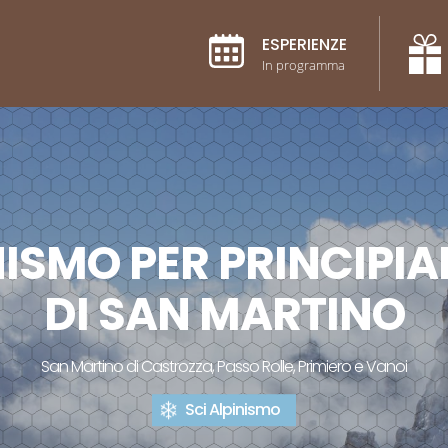
ESPERIENZE
In programma
NISMO PER PRINCIPI
DI SAN MARTINO
San Martino di Castrozza, Passo Rolle, Primiero e Vanoi
Sci Alpinismo