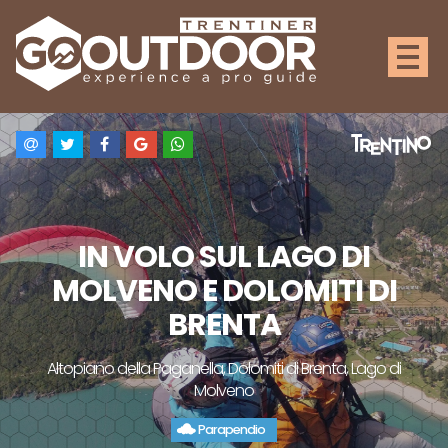
IN VOLO SUL LAGO DI
MOLVENO E DOLOMITI DI
BRENTA
Altopiano della Paganella, Dolomiti di Brenta, Lago di
Molveno
Parapendio