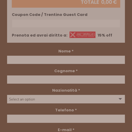
TOTALE
0,00
€
Coupon Code / Trentino Guest Card
Prenota ed avrai diritto a:
15% off
Nome
*
Cognome
*
Nazionalità
*
Telefono
*
E-mail
*