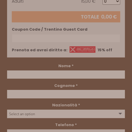
Adulti
15,00 €
TOTALE
0,00
€
Coupon Code / Trentino Guest Card
Prenota ed avrai diritto a:
15% off
Nome
*
Cognome
*
Nazionalità
*
Telefono
*