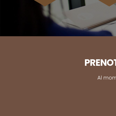
PRENOT
Al mome