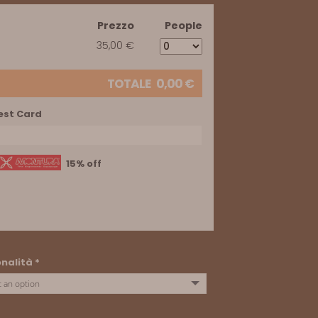
Prezzo
People
35,00 €
TOTALE
0,00
€
est Card
15% off
onalità
*