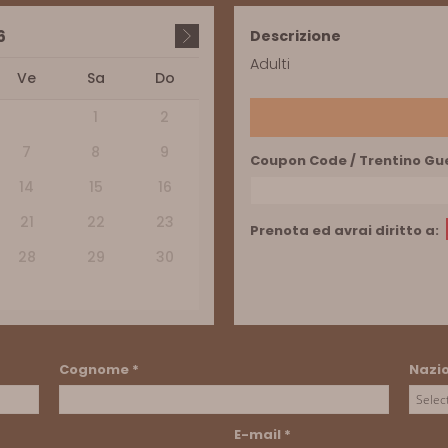
6
Descrizione
Adulti
Ve
Sa
Do
1
2
7
8
9
Coupon Code / Trentino Gu
14
15
16
21
22
23
Prenota ed avrai diritto a:
28
29
30
Cognome
*
Nazi
E-mail
*