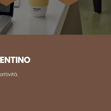
RENTINO
ttività.