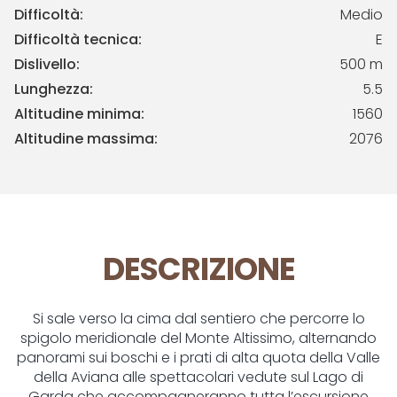
Difficoltà:
Medio
Difficoltà tecnica:
E
Dislivello:
500 m
Lunghezza:
5.5
Altitudine minima:
1560
Altitudine massima:
2076
DESCRIZIONE
Si sale verso la cima dal sentiero che percorre lo
spigolo meridionale del Monte Altissimo, alternando
panorami sui boschi e i prati di alta quota della Valle
della Aviana alle spettacolari vedute sul Lago di
Garda che accompagneranno tutta l’escursione