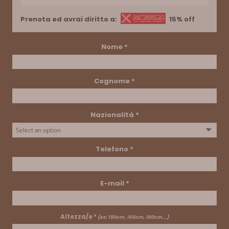
Prenota ed avrai diritto a:
15% off
Nome
*
Cognome
*
Nazionalità
*
Telefono
*
E-mail
*
Altezza/e *
(es: 150cm, 165cm, 180cm...)