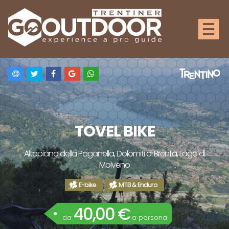
TOVEL BIKE
Altopiano della Paganella, Dolomiti di Brenta, Lago di
Molveno
E-bike
MTB & Enduro
40,00 €
da
a persona