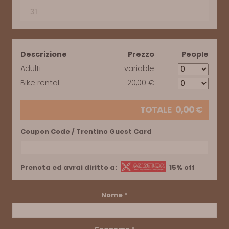
31
Descrizione
Prezzo
People
Adulti
variable
Bike rental
20,00 €
TOTALE
0,00
€
Coupon Code / Trentino Guest Card
Prenota ed avrai diritto a:
15% off
Nome
*