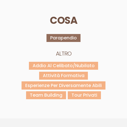
COSA
Parapendio
ALTRO
Addio Al Celibato/nubilato
Attività Formativa
Esperienze Per Diversamente Abili
Team Building
Tour Privati