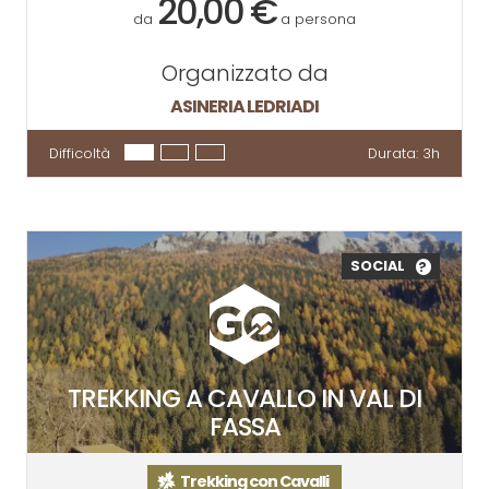
20,00 €
da
a persona
Organizzato da
ASINERIA LEDRIADI
Difficoltà
Durata:
3h
SOCIAL
?
TREKKING A CAVALLO IN VAL DI
FASSA
Trekking con Cavalli