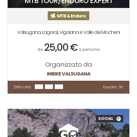
MTB TOUR/ENDURO EXPERT
MTB & Enduro
Valsugana, Lagorai, Vigolana e Valle dei Mocheni
25,00 €
da
a persona
Organizzato da
INBIKE VALSUGANA
Difficoltà
Durata:
3h
SOCIAL
?