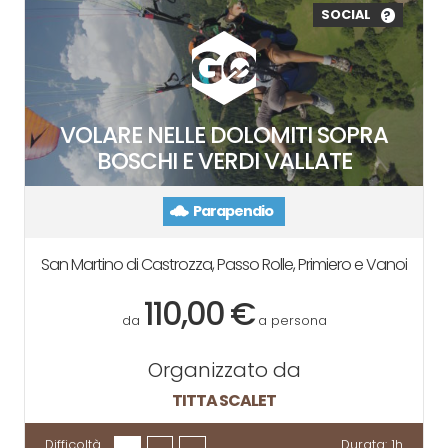
SOCIAL
?
VOLARE NELLE DOLOMITI SOPRA
BOSCHI E VERDI VALLATE
Parapendio
San Martino di Castrozza, Passo Rolle, Primiero e Vanoi
110,00 €
da
a persona
Organizzato da
TITTA SCALET
Difficoltà
Durata:
1h