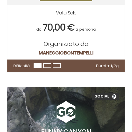
Val di Sole
70,00 €
da
a persona
Organizzato da
MANEGGIO BONTEMPELLI
Difficoltà
Durata:
1/2g
SOCIAL
?
FUNNY CANYON