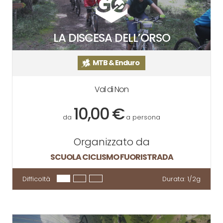
LA DISCESA DELL’ORSO
MTB & Enduro
Val di Non
10,00 €
da
a persona
Organizzato da
SCUOLA CICLISMO FUORISTRADA
Difficoltà
Durata:
1/2g