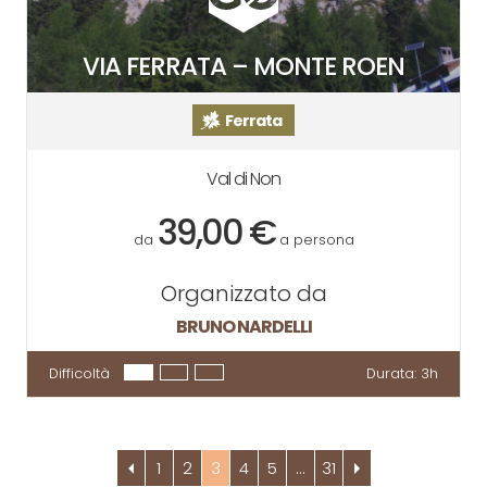
VIA FERRATA – MONTE ROEN
Ferrata
Val di Non
39,00 €
da
a persona
Organizzato da
BRUNO NARDELLI
Difficoltà
Durata:
3h
1
2
3
4
5
…
31