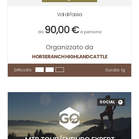
Val di Fassa
90,00 €
da
a persona
Organizzato da
HORSERANCH HIGHLANDCATTLE
Difficoltà
Durata:
1g
SOCIAL
?