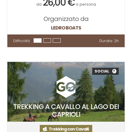
26,00 €
da
a persona
Organizzato da
LEDRO BOATS
Difficoltà
Durata:
2h
SOCIAL
?
TREKKING A CAVALLO AL LAGO DEI
CAPRIOLI
Trekking con Cavalli