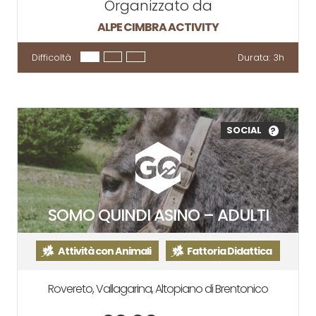
Organizzato da
ALPE CIMBRA ACTIVITY
Difficoltà
Durata:
3h
SOCIAL
?
SOMO QUINDI ASINO – ADULTI
Attività con Animali
Fattoria Didattica
Rovereto, Vallagarina, Altopiano di Brentonico